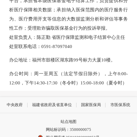
平台，承担省本级医保基金电子结算工作，负责提供和分
析医疗保障相关数据；承担纳入医保范围内的医疗服务行
为、医疗费用开支等信息的大数据监测分析和评估等事务
性工作；受理欺诈骗取医保基金行为的投诉举报。
处室负责人：陈正勤
省
医疗保障监测和电子结算中心主任
处室联系电话：
0591-87097040
办公地址：
福州市鼓楼区湖东路99号标力大厦10楼
。
办公时间：周一至周五（法定节假日除外），上午
8:00-
12:00，下午
14
:30-
17
:30（冬令时）
15
:00-
18
:00（夏令时）
中央政府
福建省政府及省直单位
国家医保局
市医保系统
站点地图
网站标识码：3500000075