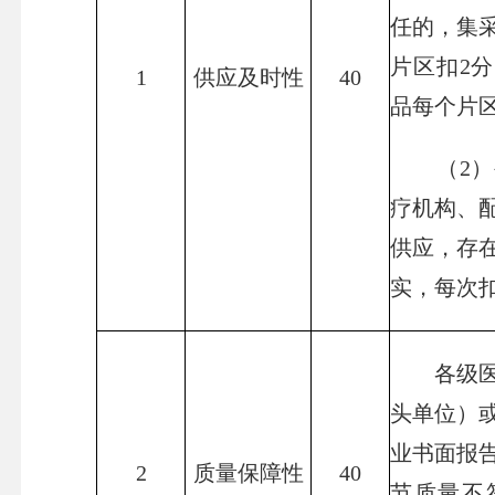
任的，集
片区扣2
1
供应及时性
40
品每个片区
（2）被
疗机构、
供应，存
实，每次扣
各级医保
头单位）
业书面报
2
质量保障性
40
节质量不