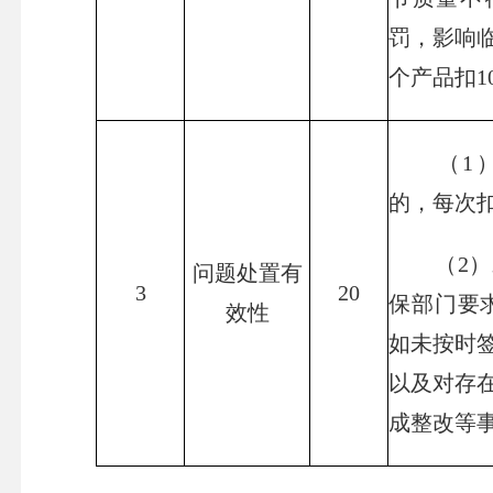
罚，影响
个产品扣1
（1）
的，每次扣
（2）未
问题处置有
3
20
保部门要
效性
如未按时
以及对存
成整改等