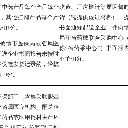
采中选产品每个产品每个
改造、厂房搬迁等原因暂
分，其他挂网产品每个产
货（需提供佐证材料），提
扣1分。
书面通知配送企业，并向
局和省药械联合采购中心
地市医保局或省属医
称“省药采中心”）书面报
配送企业书面报告未按时
不予扣分。
在伪造发货记录的，经核
10分。
部门（含集采联盟牵
或省属医疗机构、配送企
告药品或医用耗材生产环
符合规定被药监部门处