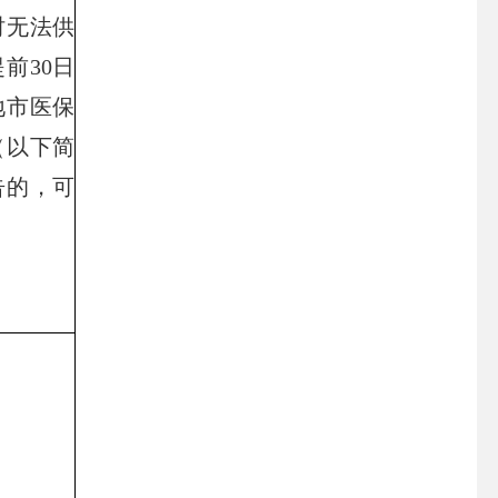
时无法供
前30日
地市医保
（以下简
告的，可