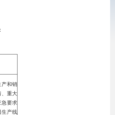
：
产和销
情、重大
应急要求
因生产线