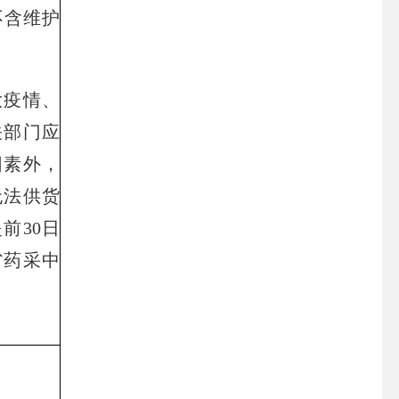
不含维护
疫情、
关部门应
因素外，
无法供货
前30日
省药采中