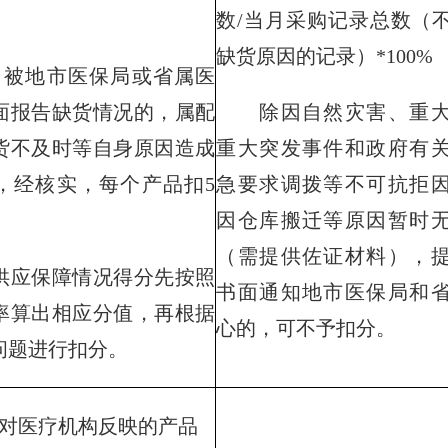
数/当月采购记录总数（
缺货原因的记录）*100%
被地市医保局或省属医
面报告缺货情况的，属配
除因自然灾害、重大
货不及时等自身原因造成
重大突发事件和政府有
，经核实，每个产品扣5
急要求调拨等不可抗拒
因仓库搬迁等原因暂时
（需提供佐证材料），提
应保障情况得分先按照
书面通知地市医保局和
率算出相应分值，再根据
心的，可不予扣分。
问题进行扣分。
医疗机构反映的产品