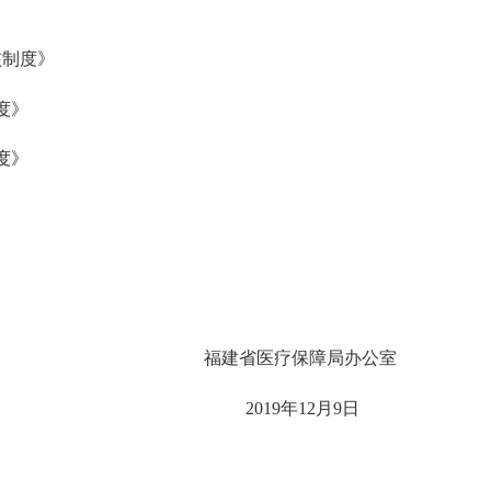
核制度》
度》
度》
福建省医疗保障局办公室
2019
年
12
月
9
日