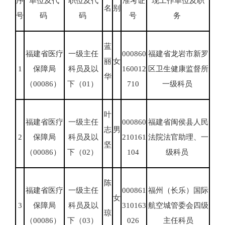
序
单位及代
职位及代
准考证
现工作单位及职
名
别
号
码
码
号
务
蓝
福建省医疗
一级主任
000860
福建省龙岩市新罗
丽
女
1
保障局
科员及以
160012
区卫生健康监督所
华
（00086）
下（01）
710
一级科员
叶
福建省医疗
一级主任
000860
福建省闽侯县人民
志
男
2
保障局
科员及以
210161
法院法官助理、一
坚
（00086）
下（02）
104
级科员
陈
福建省医疗
一级主任
000861
福州（长乐）国际
女
3
保障局
科员及以
310163
航空城管委会四级
琼
（00086）
下（03）
026
主任科员