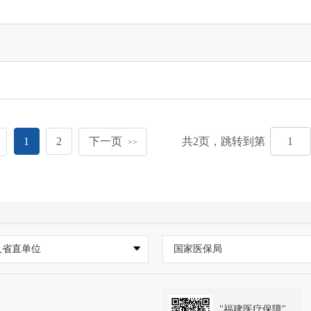
1
2
下一页
共
2
页，跳转到第
>>
及省直单位
国家医保局
"福建医疗保障"