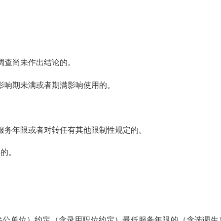
调查尚未作出结论的。
影响期未满或者期满影响使用的。
。
务年限或者对转任有其他限制性规定的。
年的。
单位）约定（含录用职位约定）最低服务年限的（含选调生