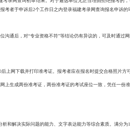
考录网查询初审结果。对于遴选单位无正当理由拒绝报考的，
17:00，报考者于申诉后2个工作日之内登录福建考录网查询报名申诉
与招录单位沟通后，对“专业资格不符”等结论仍有异议的，可及时
:00后上网下载并打印准考证。报考者应在报名时提交合格照片
上生成两份准考证，两份准考证的考试座位一致，凭任一份准
析和解决实际问题的能力、文字表达能力等综合素质。满分为1