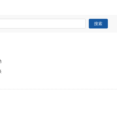
搜索
动
谈